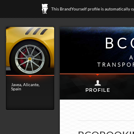
This BrandYourself profile is automatically 
BC
A
TRANSPO
Javea, Alicante,
Spain