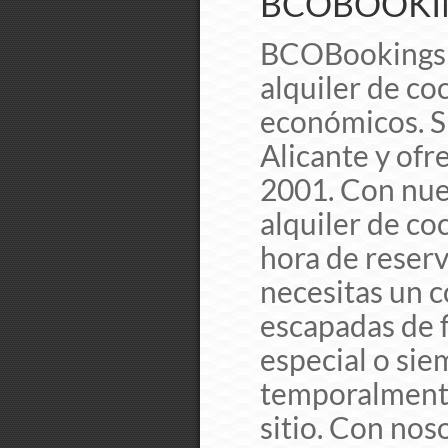
BCOBOOKIN
BCOBookings e
alquiler de co
económicos. Si
Alicante y ofr
2001. Con nue
alquiler de co
hora de reserva
necesitas un c
escapadas de 
especial o si
temporalmente
sitio. Con nos